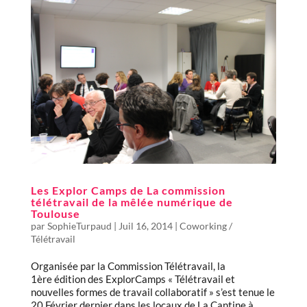
Les Explor Camps de La commission
télétravail de la mêlée numérique de
Toulouse
par
SophieTurpaud
|
Juil 16, 2014
|
Coworking /
Télétravail
Organisée par la Commission Télétravail, la
1ère édition des ExplorCamps « Télétravail et
nouvelles formes de travail collaboratif » s’est tenue le
20 Février dernier dans les locaux de La Cantine à