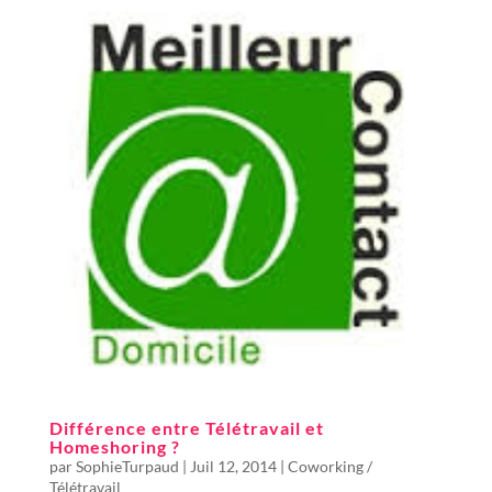
Différence entre Télétravail et
Homeshoring ?
par
SophieTurpaud
|
Juil 12, 2014
|
Coworking /
Télétravail