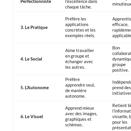
Perfectionniste
l’excellence dans
minutieux
chaque tâche.
Préfère les
Apprenti
applications
efficace,
3. Le Pratique
concrètes et les
rapideme
exemples réels.
applicable
Bon
Aime travailler
collabora
en groupe et
4. Le Social
dynamiqu
échanger avec
groupe
les autres.
positive.
Préfère
Indépend
apprendre seul,
5. L’Autonome
prend des
de manière
initiatives
autonome.
Retient b
Apprend mieux
l’informa
avec des images,
6. Le Visuel
visuelle, 
graphiques et
pour les
schémas.
présentat