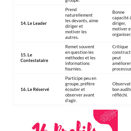
Prend
Bonne
naturellement
capacité 
les devants, aime
14. Le Leader
diriger,
diriger et
motiver e
motiver les
organiser
autres.
Remet souvent
Critique
en question les
constructi
15. Le
méthodes et les
peut
Contestataire
informations
améliorer
fournies.
processus
Participe peu en
groupe, préfère
Observat
16. Le Réservé
écouter et
bon audit
observer avant
réfléchi.
d’agir.