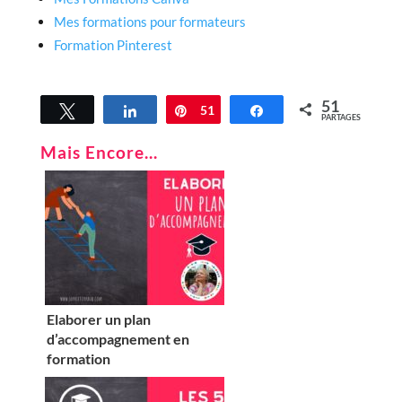
Mes formations pour formateurs
Formation Pinterest
51
Tweetez
Partagez
Épingle
51
Partagez
PARTAGES
Mais Encore...
Elaborer un plan
d’accompagnement en
formation