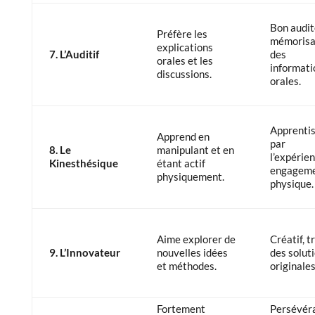
Bon audit
Préfère les
mémorisa
explications
7. L’Auditif
des
orales et les
informati
discussions.
orales.
Apprenti
Apprend en
par
8. Le
manipulant et en
l’expérien
Kinesthésique
étant actif
engagem
physiquement.
physique.
Aime explorer de
Créatif, t
9. L’Innovateur
nouvelles idées
des solut
et méthodes.
originales
Fortement
Persévéra