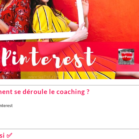
ent se déroule le coaching ?
interest
si ✅