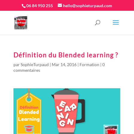
06 84 950 255
hello@sophieturpaud.com
Définition du Blended learning ?
par
SophieTurpaud
|
Mar 14, 2016
|
Formation
|
0
commentaires