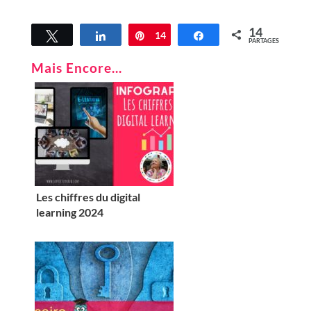
14
Tweetez
Partagez
Épingle
14
Partagez
PARTAGES
Mais Encore...
Les chiffres du digital
learning 2024