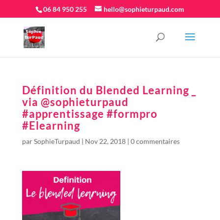
06 84 950 255
hello@sophieturpaud.com
Définition du Blended Learning _
via @sophieturpaud
#apprentissage #formpro
#Elearning
par
SophieTurpaud
|
Nov 22, 2018
|
0 commentaires