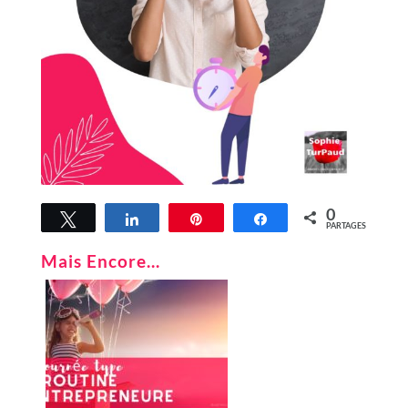
0
Tweetez
Partagez
Épingle
Partagez
PARTAGES
Mais Encore...