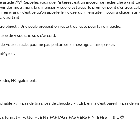
me article ? 💡 Rappelez vous que Pinterest est un moteur de recherche avant to
oir des mots, mais la dimension visuelle est aussi le premier point d’entrée, celu
 en grand ( c’est ce qu’on appelle le « close-up » ) ensuite, il pourra cliquer sur 
 clic sortant)
re objectif. Une seule proposition reste trop juste pour faire mouche.
trop de visuels, je suis d’accord.
e de votre article, pour ne pas perturber le message à faire passer.
ntégrer :
nkedin, FB également.
hable » ? » pas de bras, pas de chocolat » ..Eh bien, là c’est pareil, » pas de vis
visuels format « Twitter » JE NE PARTAGE PAS VERS PINTEREST !!!! .. 😎