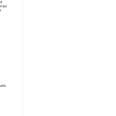
ut
i qui
le
uels,