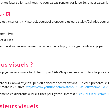
e vos futurs clients, si vous ne pouvez pas rentrer par la porte…. passez par la
ase ☑
te est le suivant » Pinterest, pourquoi proposer plusieurs style d’épingles pour u
a même typo
 et du bas.
xemple et varier uniquement la couleur de la typo, du rouge framboise, je peux
os visuels ?
hop, je passe la majorité du temps par CANVA, qui est mon outil fétiche pour cr
o sur Canva) et je n’ai plus qu’à décliner des variations . Je vous présente ici 
 de marque » Canva.
https://www.youtube.com/watch?v=Cuas5ouVme0&t=908
ement les différents outils utilisés pour gérer Pinterest :
Les 7 outils du commu
sieurs visuels