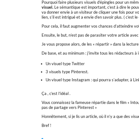
Pourquoi faire plusieurs visuels d’épingles pour un mê
visuel.
Le sémantique est important, c’est à dire le pouv
va donner envie à un visiteur de cliquer une fois pour voir
lien, s’il est intrigué et a envie d’en savoir plus. ( c’est le
Pour cela, il faut augmenter vos chances d’atteindre vot
Ensuite, le but, n’est pas de parasiter votre article avec 
Je vous propose alors, de les « répartir » dans la lectur
De base, et au minimum : j’invite tous les rédacteurs à i
Un visuel type Twitter
3 visuels type Pinterest.
Un visuel type Instagram : qui pourra s’adapter, à Li
Ça , c’est l’idéal .
Vous connaissez la fameuse répartie dans le film « Intouc
pas de partage vers Pinterest »
Honnêtement, si je lis un article, où il n’y a que des 
Bref !