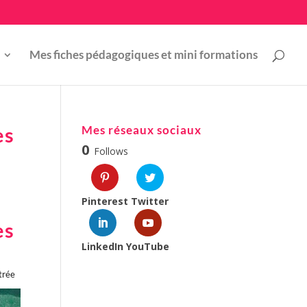
Mes fiches pédagogiques et mini formations
es
Mes réseaux sociaux
0
Follows
Pinterest
Twitter
es
LinkedIn
YouTube
trée