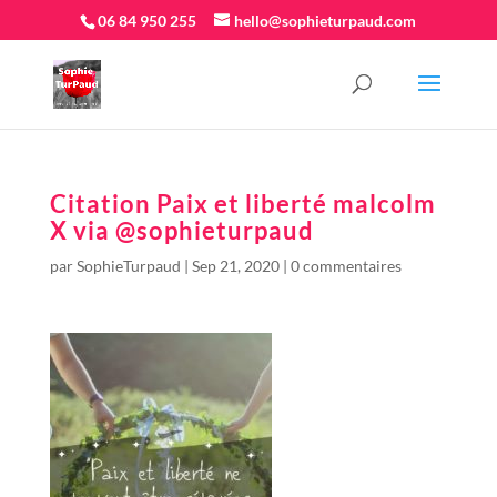
06 84 950 255
hello@sophieturpaud.com
Citation Paix et liberté malcolm
X via @sophieturpaud
par
SophieTurpaud
|
Sep 21, 2020
|
0 commentaires