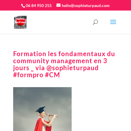
06 84 950 255
hello@sophieturpaud.com
Formation les fondamentaux du
community management en 3
jours _ via @sophieturpaud
#formpro #CM