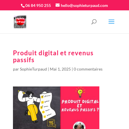
06 84 950 255
hello@sophieturpaud.com
Produit digital et revenus
passifs
par
SophieTurpaud
|
Mai 1, 2025
|
0 commentaires