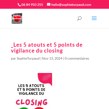
06 84 950 255
hello@sophieturpaud.com
_Les 5 atouts et 5 points de
vigilance du closing
par
SophieTurpaud
|
Nov 13, 2024
|
0 commentaires