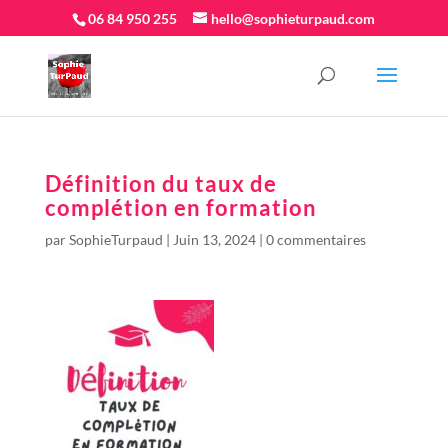
06 84 950 255
hello@sophieturpaud.com
Définition du taux de
complétion en formation
par
SophieTurpaud
|
Juin 13, 2024
|
0 commentaires