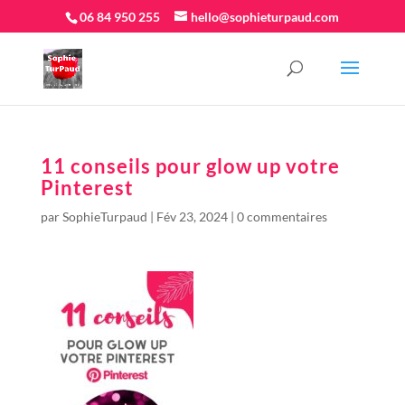
06 84 950 255
hello@sophieturpaud.com
11 conseils pour glow up votre
Pinterest
par
SophieTurpaud
|
Fév 23, 2024
|
0 commentaires