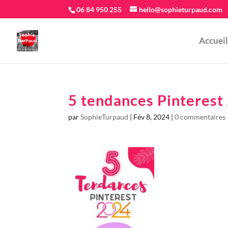
06 84 950 255
hello@sophieturpaud.com
Accueil
5 tendances Pinterest
par
SophieTurpaud
|
Fév 8, 2024
|
0 commentaires