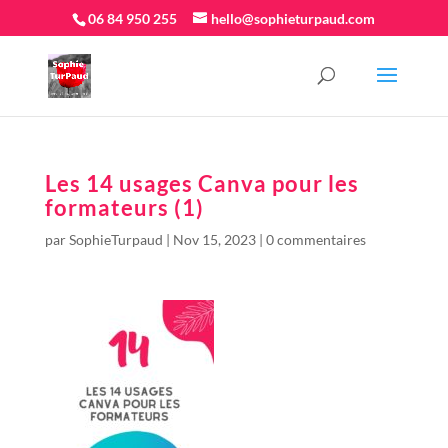
06 84 950 255
hello@sophieturpaud.com
Les 14 usages Canva pour les
formateurs (1)
par
SophieTurpaud
|
Nov 15, 2023
|
0 commentaires