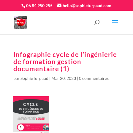
06 84 950 255
hello@sophieturpaud.com
Infographie cycle de l’ingénierie
de formation gestion
documentaire (1)
par
SophieTurpaud
|
Mar 20, 2023
|
0 commentaires