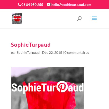
06 84 950 255
hello@sophieturpaud.com
SophieTurpaud
par
SophieTurpaud
|
Déc 22, 2015
|
0 commentaires