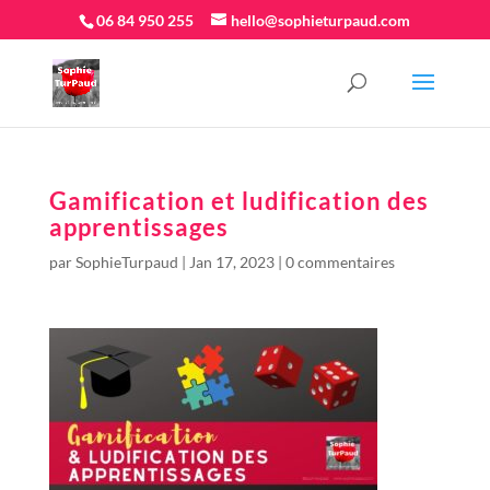
06 84 950 255
hello@sophieturpaud.com
Gamification et ludification des
apprentissages
par
SophieTurpaud
|
Jan 17, 2023
|
0 commentaires