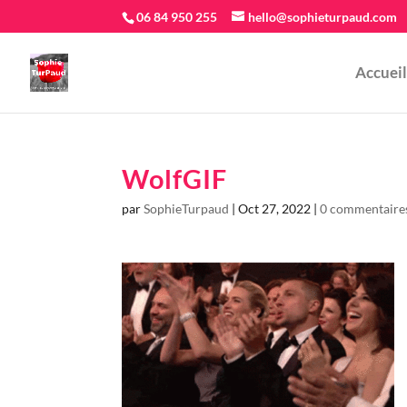
06 84 950 255
hello@sophieturpaud.com
Accueil
WolfGIF
par
SophieTurpaud
|
Oct 27, 2022
|
0 commentaire