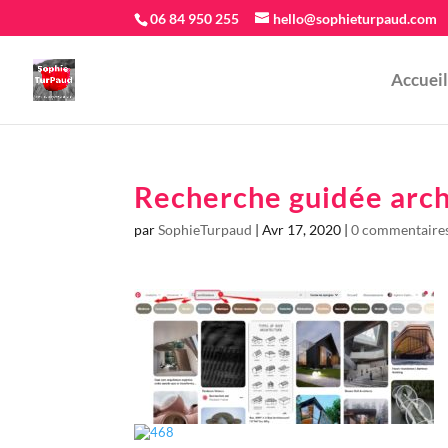
06 84 950 255
hello@sophieturpaud.com
Accueil
Recherche guidée arch
par
SophieTurpaud
|
Avr 17, 2020
|
0 commentaire