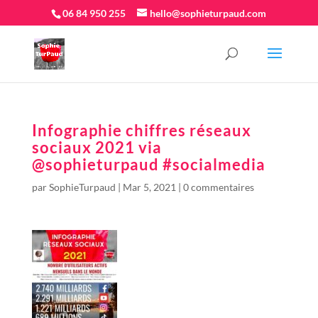
06 84 950 255
hello@sophieturpaud.com
Infographie chiffres réseaux
sociaux 2021 via
@sophieturpaud #socialmedia
par
SophieTurpaud
|
Mar 5, 2021
|
0 commentaires