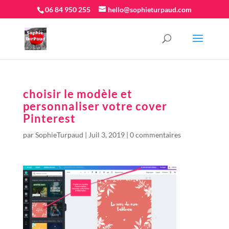
06 84 950 255
hello@sophieturpaud.com
choisir le modèle et
personnaliser votre cover
Pinterest
par
SophieTurpaud
|
Juil 3, 2019
|
0 commentaires