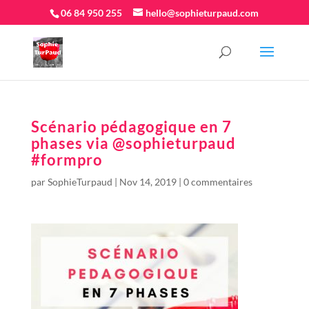
06 84 950 255
hello@sophieturpaud.com
Scénario pédagogique en 7
phases via @sophieturpaud
#formpro
par
SophieTurpaud
|
Nov 14, 2019
|
0 commentaires