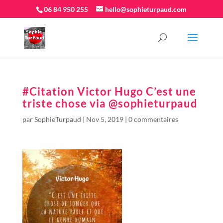
06 84 950 255
hello@sophieturpaud.com
#Citation Victor Hugo C’est une
triste chose via @sophieturpaud
par
SophieTurpaud
|
Nov 5, 2019
|
0 commentaires