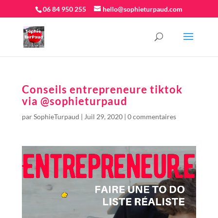
06 84 950 255
hello@sophieturpaud.com
Conseils entrepreneure tiktok
via @sophieturpaud
par
SophieTurpaud
|
Juil 29, 2020
|
0 commentaires
Lecteur
vidéo