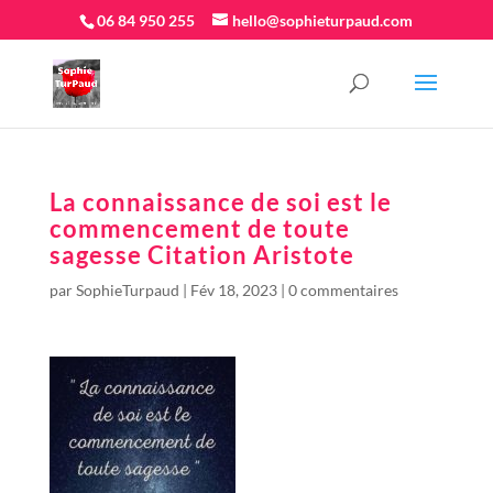
06 84 950 255
hello@sophieturpaud.com
La connaissance de soi est le
commencement de toute
sagesse Citation Aristote
par
SophieTurpaud
|
Fév 18, 2023
|
0 commentaires