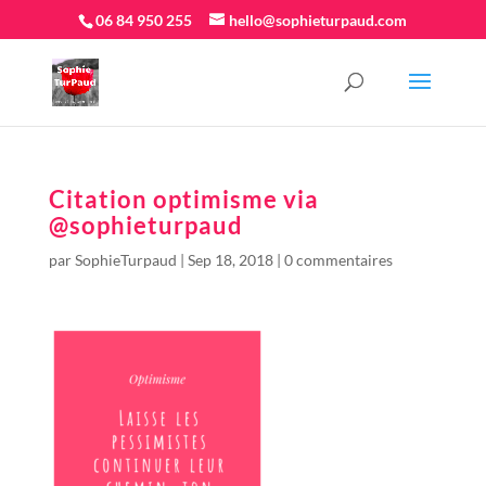
06 84 950 255
hello@sophieturpaud.com
Citation optimisme via
@sophieturpaud
par
SophieTurpaud
|
Sep 18, 2018
|
0 commentaires