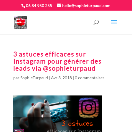
06 84 950 255
hello@sophieturpaud.com
3 astuces efficaces sur
Instagram pour générer des
leads via @sophieturpaud
par
SophieTurpaud
|
Avr 3, 2018
|
0 commentaires