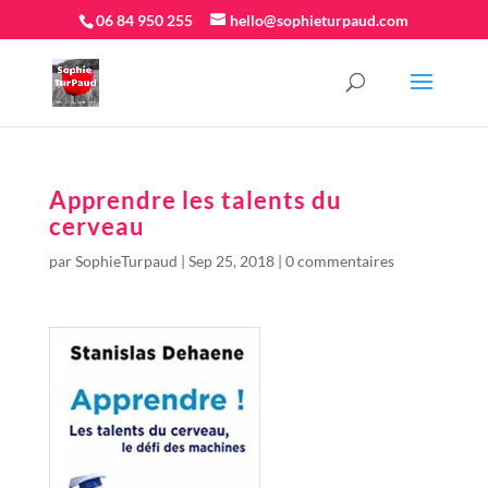
06 84 950 255
hello@sophieturpaud.com
Apprendre les talents du
cerveau
par
SophieTurpaud
|
Sep 25, 2018
|
0 commentaires