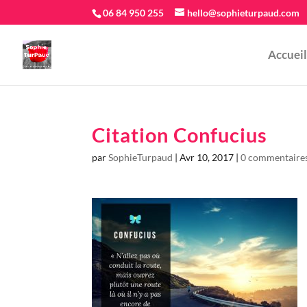
06 84 950 255
hello@sophieturpaud.com
Accueil
Citation Confucius
par
SophieTurpaud
|
Avr 10, 2017
|
0 commentaire