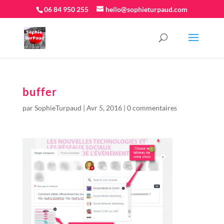
06 84 950 255
hello@sophieturpaud.com
buffer
par
SophieTurpaud
|
Avr 5, 2016
|
0 commentaires