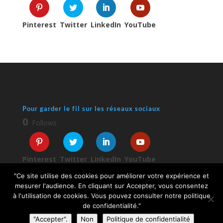
Pinterest
Twitter
LinkedIn
YouTube
Pour garder le fil sur les réseaux sociaux
0
Follows
Pinterest
Twitter
LinkedIn
YouTube
"Ce site utilise des cookies pour améliorer votre expérience et
mesurer l'audience. En cliquant sur Accepter, vous consentez
à l'utilisation de cookies. Vous pouvez consulter notre politique
de confidentialité."
"Accepter".
Non
Politique de confidentialité
© 2026 Sophie Turpaud-Amalvy