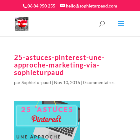
06 84 950 255
hello@sophieturpaud.com
25-astuces-pinterest-une-
approche-marketing-via-
sophieturpaud
par
SophieTurpaud
|
Nov 10, 2016
|
0 commentaires