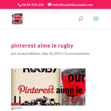
06 84 950 255
hello@sophieturpaud.com
pinterest aime le rugby
par
arnaud lebihan
|
Sep 16, 2015
|
0 commentaires