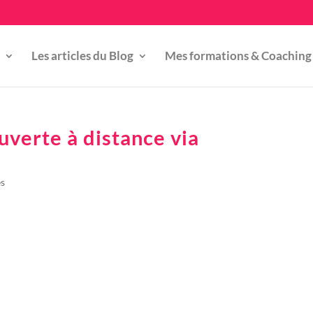
Les articles du Blog
Mes formations & Coaching
uverte à distance via
es