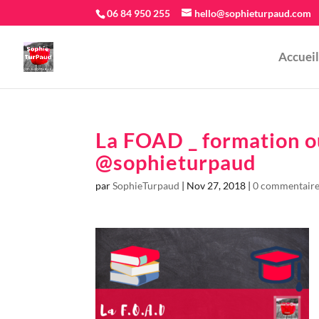
06 84 950 255
hello@sophieturpaud.com
Accueil
La FOAD _ formation o
@sophieturpaud
par
SophieTurpaud
|
Nov 27, 2018
|
0 commentair