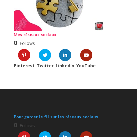
Mes réseaux sociaux
0
Follows
Pinterest
Twitter
LinkedIn
YouTube
Pour garder le fil sur les réseaux sociaux
0
Follows