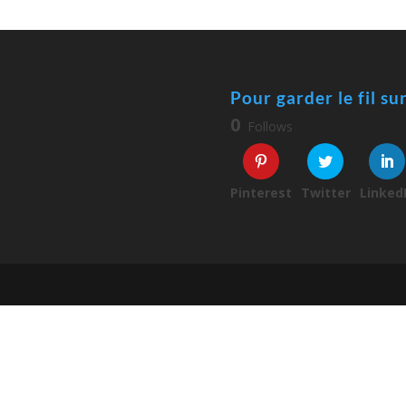
Pour garder le fil su
0
Follows
Pinterest
Twitter
Linked