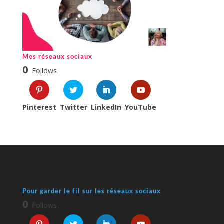
Mes réseaux sociaux
0
Follows
Pinterest
Twitter
LinkedIn
YouTube
Pour garder le fil sur les réseaux sociaux
0
Follows