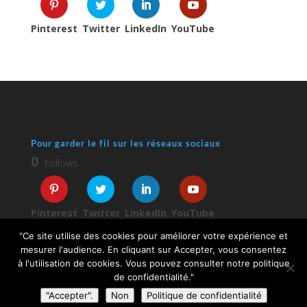
Pinterest
Twitter
LinkedIn
YouTube
Pour garder le fil sur les réseaux sociaux
0
Follows
Pinterest
Twitter
LinkedIn
YouTube
"Ce site utilise des cookies pour améliorer votre expérience et
mesurer l'audience. En cliquant sur Accepter, vous consentez
à l'utilisation de cookies. Vous pouvez consulter notre politique
de confidentialité."
"Accepter".
Non
Politique de confidentialité
© 2026 Sophie Turpaud-Amalvy