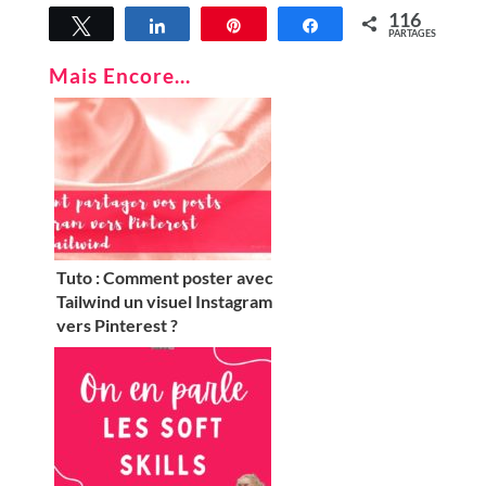
116
Tweetez
Partagez
Épingle
Partagez
PARTAGES
116
Mais Encore...
Tuto : Comment poster avec
Tailwind un visuel Instagram
vers Pinterest ?