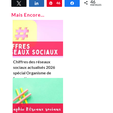
46
Tweetez
Partagez
Épingle
46
Partagez
PARTAGES
Mais Encore...
Chiffres des réseaux
sociaux actualisés 2026
spécial Organisme de
formation