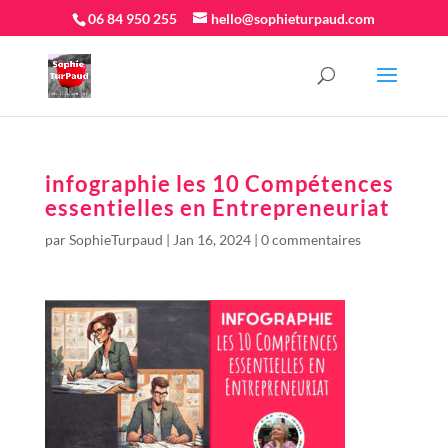
06 84 950 255
hello@sophieturpaud.com
infographie les 10 Compétences
essentielles en Entrepreneuriat
par
SophieTurpaud
|
Jan 16, 2024
|
0 commentaires