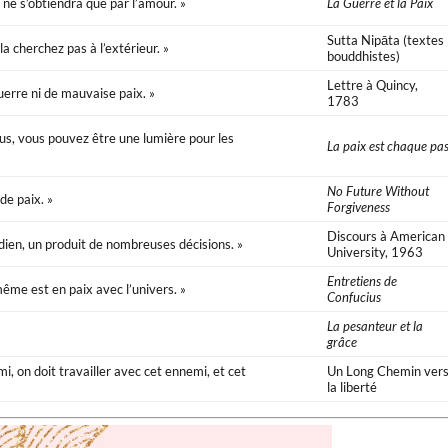
 ne s’obtiendra que par l’amour. »
La Guerre et la Paix
Sutta Nipāta (textes
 la cherchez pas à l’extérieur. »
bouddhistes)
Lettre à Quincy,
guerre ni de mauvaise paix. »
1783
us, vous pouvez être une lumière pour les
La paix est chaque pa
No Future Without
de paix. »
Forgiveness
Discours à American
dien, un produit de nombreuses décisions. »
University, 1963
Entretiens de
même est en paix avec l’univers. »
Confucius
La pesanteur et la
»
grâce
i, on doit travailler avec cet ennemi, et cet
Un Long Chemin ver
la liberté