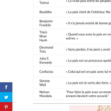
« La vraie paix entre les peuples
Tolstoï
Bouddha
« La paix vient de l’intérieur. Ne
Benjamin
« Il n’a jamais existé de bonne 
Franklin
Thich
« Quand vous avez la paix en vo
Nhat
autres. »
Hanh
Desmond
« Sans pardon, il ne peut y avoir 
Tutu
John F.
« La paix est un processus quoti
Kennedy
Confucius
« Celui qui est en paix avec lui-
Simone
« La paix est la vertu des forts. 
Weil
Nelson
“Pour faire la paix avec un ennem
Mandela
ennemi devient votre associé.”