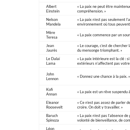
Albert
« La paix ne peut être maintenue 
Einstein
compréhension. »
Nelson
« La paix n’est pas seulement l’ab
Mandela
environnement où tous peuvent 
Mère
« La paix commence par un souri
Teresa
Jean
« Le courage, c’est de chercher la 
Jaurès
du mensonge triomphant. »
Le Dalaï
« La paix intérieure est la clé : 
Lama
extérieurs n’affectent pas votre
John
« Donnez une chance à la paix. 
Lennon
Kofi
« La paix est un rêve suspendu à
Annan
Eleanor
« Ce n’est pas assez de parler de
Roosevelt
croire. On doit y travailler. »
Baruch
« La paix n’est pas l’absence de 
Spinoza
volonté de bienveillance, de conf
Léon