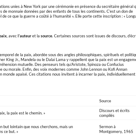
ions unies à New York par une cérémonie en présence du secrétaire général q
èces de monnaie données par des enfants de tous les continents. C’est un don de
 de ce que la guerre a coûté à l’humanité ». Elle porte cette inscription : « Long
 paix
, avec
l’auteur
et la
source
. Certaines sources sont issues de discours, d’écr
temporel de la paix, abordée sous des angles philosophiques, spirituels et politiq
r King Jr., Mandela ou le Dalaï Lama y rappellent que la paix est un engagem
mpréhension mutuelle. Des penseurs tels qu’Aristote, Spinoza ou Confucius
ique ou morale. Enfin, des voix modernes comme John Lennon ou Kofi Annan
monde apaisé. Ces citations nous invitent à incarner la paix, individuellement
Source
Discours et écrits
aix, la paix est le chemin. »
compilés
un but lointain que nous cherchons, mais un
Sermon à
s ce but. »
Montgomery, 1965