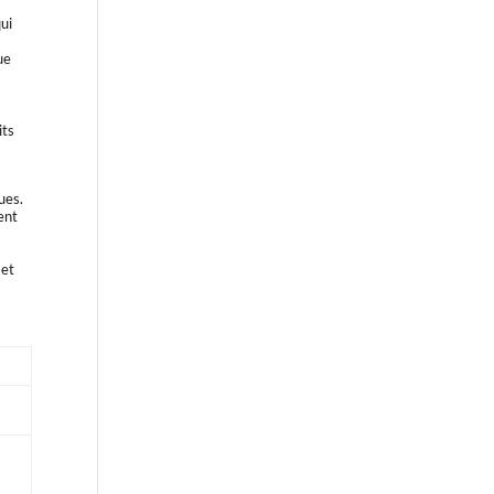
ui
ue
its
ues.
ent
 et