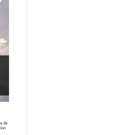
ce de
tion