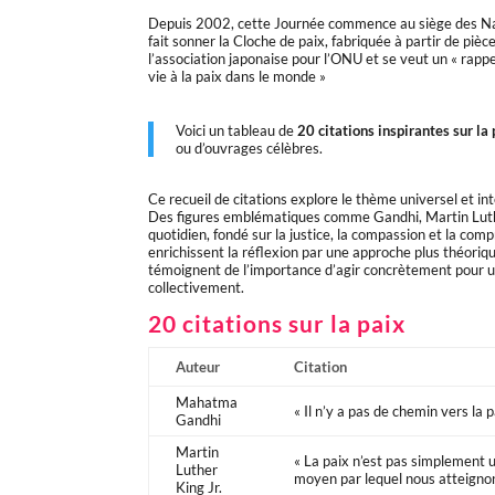
Depuis 2002, cette Journée commence au siège des Nat
fait sonner la Cloche de paix, fabriquée à partir de pi
l’association japonaise pour l’ONU et se veut un « rappel
vie à la paix dans le monde »
Voici un tableau de
20 citations inspirantes sur la
ou d’ouvrages célèbres.
Ce recueil de citations explore le thème universel et in
Des figures emblématiques comme Gandhi, Martin Luthe
quotidien, fondé sur la justice, la compassion et la co
enrichissent la réflexion par une approche plus théor
témoignent de l’importance d’agir concrètement pour un 
collectivement.
20 citations sur la paix
Auteur
Citation
Mahatma
« Il n’y a pas de chemin vers la p
Gandhi
Martin
« La paix n’est pas simplement 
Luther
moyen par lequel nous atteignon
King Jr.