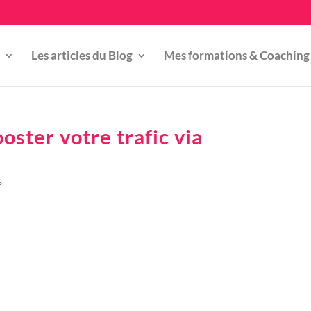
Les articles du Blog
Mes formations & Coaching
oster votre trafic via
s