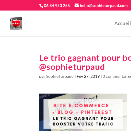
06 84 950 255
hello@sophieturpaud.com
Accueil
Le trio gagnant pour bo
@sophieturpaud
par
SophieTurpaud
|
Fév 27, 2019
|
0 commentaire