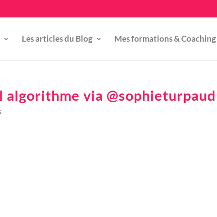
Les articles du Blog
Mes formations & Coaching
el algorithme via @sophieturpaud
s