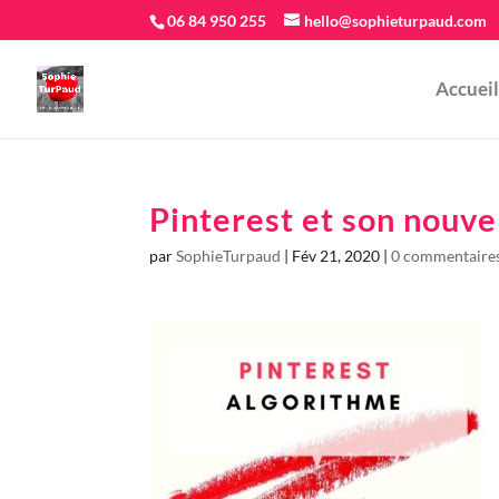
06 84 950 255
hello@sophieturpaud.com
Accueil
Pinterest et son nouv
par
SophieTurpaud
|
Fév 21, 2020
|
0 commentaire