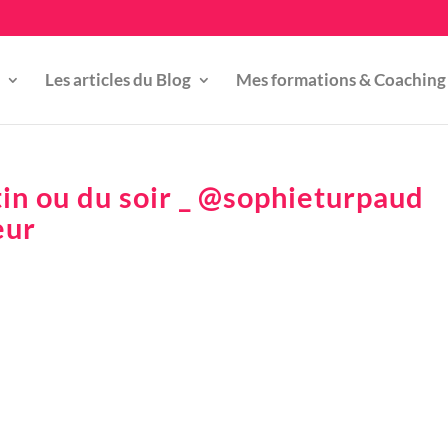
Les articles du Blog
Mes formations & Coaching
tin ou du soir _ @sophieturpaud
eur