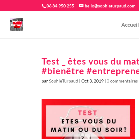
06 84 950 255
hello@sophieturpaud.com
Accueil
Test _ êtes vous du ma
#bienêtre #entrepren
par
SophieTurpaud
|
Oct 3, 2019
|
0 commentaires