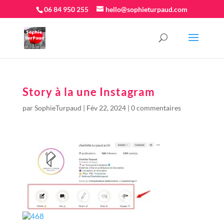
06 84 950 255
hello@sophieturpaud.com
Story à la une Instagram
par
SophieTurpaud
|
Fév 22, 2024
|
0 commentaires