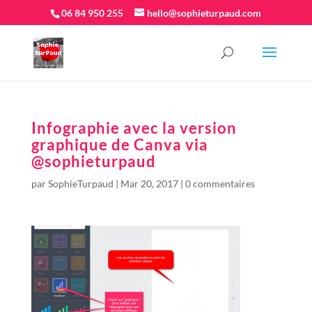
06 84 950 255
hello@sophieturpaud.com
Infographie avec la version
graphique de Canva via
@sophieturpaud
par
SophieTurpaud
|
Mar 20, 2017
|
0 commentaires