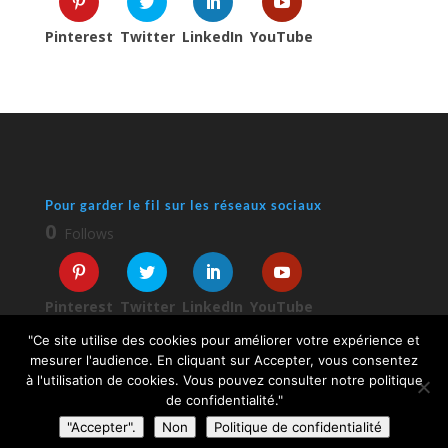
Pinterest
Twitter
LinkedIn
YouTube
Pour garder le fil sur les réseaux sociaux
0
Follows
Pinterest
Twitter
LinkedIn
YouTube
"Ce site utilise des cookies pour améliorer votre expérience et
mesurer l'audience. En cliquant sur Accepter, vous consentez
à l'utilisation de cookies. Vous pouvez consulter notre politique
de confidentialité."
"Accepter".
Non
Politique de confidentialité
© 2026 Sophie Turpaud-Amalvy