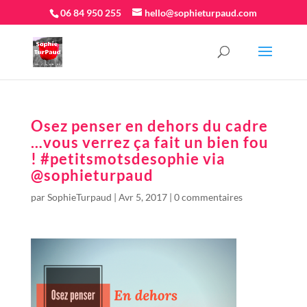
06 84 950 255
hello@sophieturpaud.com
Osez penser en dehors du cadre
…vous verrez ça fait un bien fou
! #petitsmotsdesophie via
@sophieturpaud
par
SophieTurpaud
|
Avr 5, 2017
|
0 commentaires