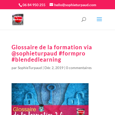
06 84 950 255
hello@sophieturpaud.com
Glossaire de la formation via
@sophieturpaud #formpro
#blendedlearning
par
SophieTurpaud
|
Déc 2, 2019
|
0 commentaires