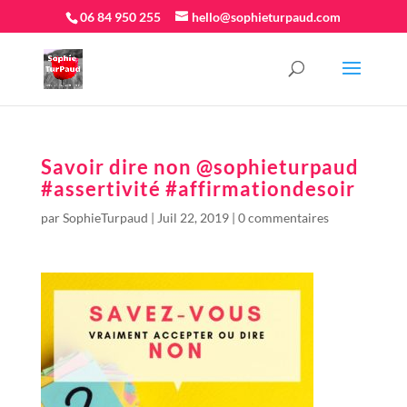
06 84 950 255
hello@sophieturpaud.com
Savoir dire non @sophieturpaud
#assertivité #affirmationdesoir
par
SophieTurpaud
|
Juil 22, 2019
|
0 commentaires